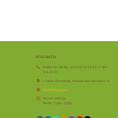
КОНТАКТЫ
8-800-101-68-08, +7( 812)716-23-37; +7 901-
316-23-37
г. Санкт-Петербург, Искровский проспект, 22
info@zelyevar.ru
Режим работы:
Пн-Пт 11:00—18:00