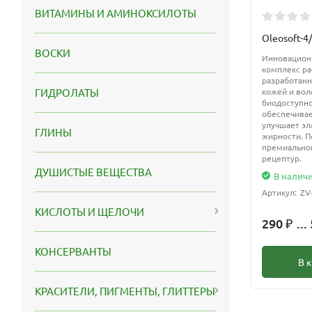
ВИТАМИНЫ И АМИНОКСИЛОТЫ
Oleosoft-4
ВОСКИ
Инновацион
комплекс ра
разработанн
кожей и вол
ГИДРОЛАТЫ
биодоступно
обеспечивае
улучшает эл
ГЛИНЫ
жирности. П
премиальног
рецептур.
ДУШИСТЫЕ ВЕЩЕСТВА
В налич
Артикул:
ZV
КИСЛОТЫ И ЩЕЛОЧИ
290
...
₽
КОНСЕРВАНТЫ
В 
КРАСИТЕЛИ, ПИГМЕНТЫ, ГЛИТТЕРЫ