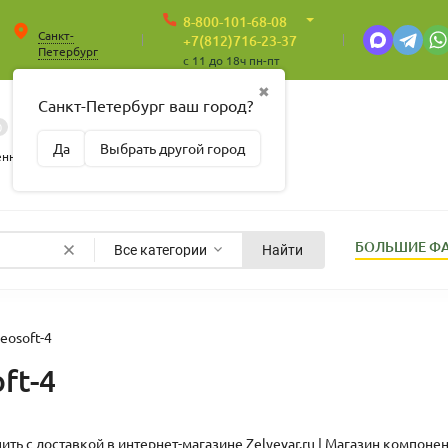
8-800-101-68-08
Санкт-
+7(812)716-23-37
Петербург
c 11 до 18ч пн-пт
✖
Санкт-Петербург ваш город?
0
0
Корзина
Да
Выбрать другой город
Пусто
енные
БОЛЬШИЕ Ф
Все категории
Найти
leosoft-4
ft-4
упить с доставкой в интернет-магазине
Zelyevar.ru | Магазин компон