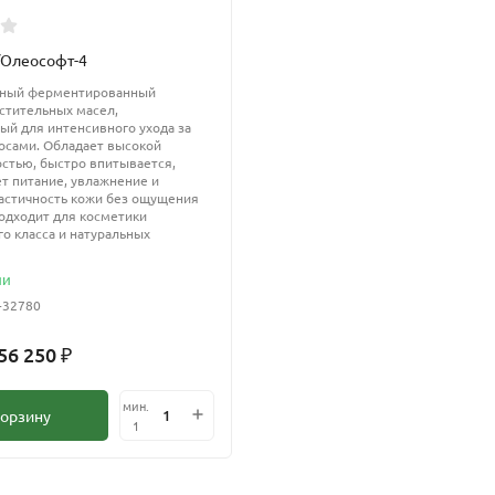
/Олеософт-4
ный ферментированный
стительных масел,
ый для интенсивного ухода за
осами. Обладает высокой
стью, быстро впитывается,
т питание, увлажнение и
астичность кожи без ощущения
одходит для косметики
о класса и натуральных
ии
-32780
 56 250
₽
мин.
корзину
1