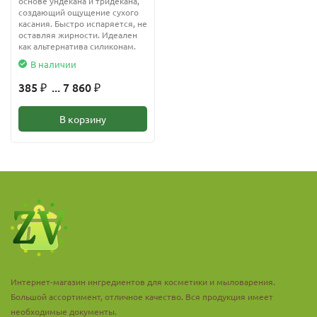
основе ундекана и тридекана,
создающий ощущение сухого
касания. Быстро испаряется, не
оставляя жирности. Идеален
как альтернатива силиконам.
В наличии
385
... 7 860
₽
₽
В корзину
Интернет-магазин ингредиентов для косметики и мыловарения.
Большой ассортимент, отличное качество. Вся продукция имеет
необходимые документы.