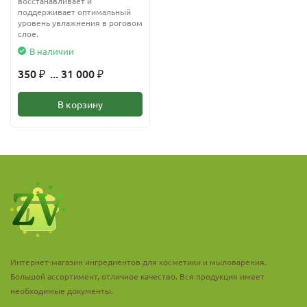
восстанавливает и
поддерживает оптимальный
уровень увлажнения в роговом
слое.
В наличии
350
... 31 000
₽
₽
В корзину
Интернет-магазин ингредиентов для косметики и мыловарения.
Большой ассортимент, отличное качество. Вся продукция имеет
необходимые документы.