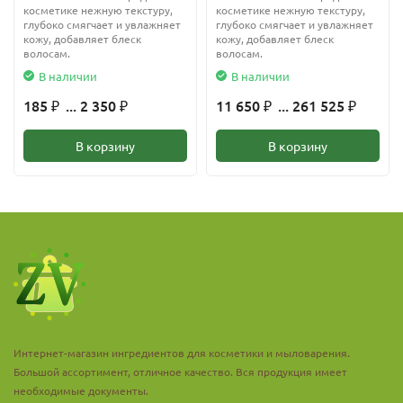
косметике нежную текстуру,
косметике нежную текстуру,
глубоко смягчает и увлажняет
глубоко смягчает и увлажняет
кожу, добавляет блеск
кожу, добавляет блеск
волосам.
волосам.
В наличии
В наличии
185
... 2 350
11 650
... 261 525
₽
₽
₽
₽
В корзину
В корзину
Интернет-магазин ингредиентов для косметики и мыловарения.
Большой ассортимент, отличное качество. Вся продукция имеет
необходимые документы.