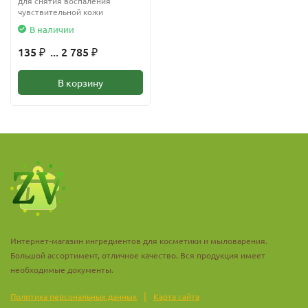
для снятия воспаления
чувствительной кожи
В наличии
135
... 2 785
₽
₽
В корзину
Интернет-магазин ингредиентов для косметики и мыловарения.
Большой ассортимент, отличное качество. Вся продукция имеет
необходимые документы.
|
Политика персональных данных
Карта сайта