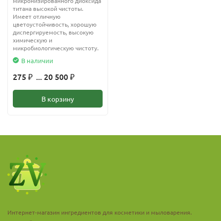
микронизированного диоксида
титана высокой чистоты.
Имеет отличную
цветоустойчивость, хорошую
диспергируемость, высокую
химическую и
микробиологическую чистоту.
В наличии
275
... 20 500
₽
₽
В корзину
Интернет-магазин ингредиентов для косметики и мыловарения.