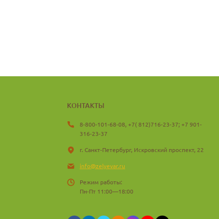
КОНТАКТЫ
8-800-101-68-08, +7( 812)716-23-37; +7 901-
316-23-37
г. Санкт-Петербург, Искровский проспект, 22
info@zelyevar.ru
Режим работы:
Пн-Пт 11:00—18:00