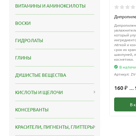
ВИТАМИНЫ И АМИНОКСИЛОТЫ
Дипропиле
ВОСКИ
Дипропилен
увлажнитель
который ул
ингредиенто
ГИДРОЛАТЫ
лёгкой и ко
срок их хра
шампуней, л
ГЛИНЫ
косметики.
В налич
Артикул:
ZV
ДУШИСТЫЕ ВЕЩЕСТВА
160
...
₽
КИСЛОТЫ И ЩЕЛОЧИ
В 
КОНСЕРВАНТЫ
КРАСИТЕЛИ, ПИГМЕНТЫ, ГЛИТТЕРЫ