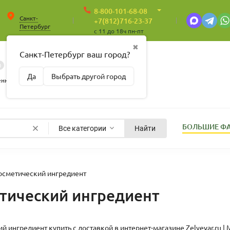
8-800-101-68-08
Санкт-
+7(812)716-23-37
Петербург
c 11 до 18ч пн-пт
✖
Санкт-Петербург ваш город?
0
0
Корзина
Да
Выбрать другой город
Пусто
енные
БОЛЬШИЕ Ф
Все категории
Найти
осметический ингредиент
тический ингредиент
й ингредиент купить с доставкой в интернет-магазине
Zelyevar.ru