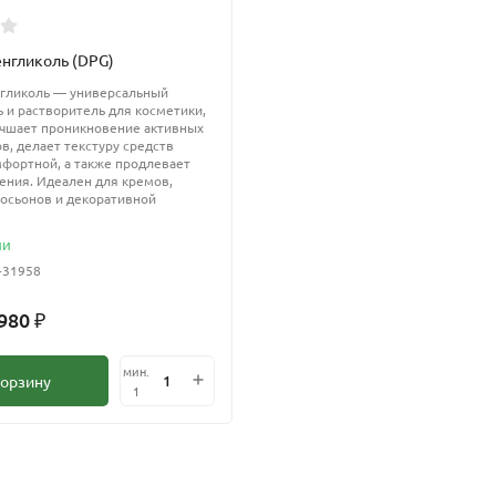
нгликоль (DPG)
гликоль — универсальный
 и растворитель для косметики,
учшает проникновение активных
в, делает текстуру средств
мфортной, а также продлевает
нения. Идеален для кремов,
осьонов и декоративной
ии
-31958
 980
₽
мин.
корзину
1