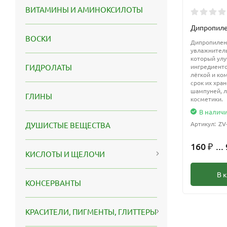
ВИТАМИНЫ И АМИНОКСИЛОТЫ
Дипропиле
ВОСКИ
Дипропилен
увлажнитель
который ул
ингредиенто
ГИДРОЛАТЫ
лёгкой и ко
срок их хра
шампуней, л
ГЛИНЫ
косметики.
В налич
Артикул:
ZV
ДУШИСТЫЕ ВЕЩЕСТВА
160
...
₽
КИСЛОТЫ И ЩЕЛОЧИ
В 
КОНСЕРВАНТЫ
КРАСИТЕЛИ, ПИГМЕНТЫ, ГЛИТТЕРЫ