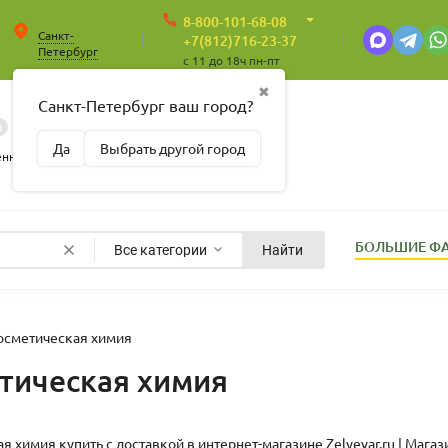
8-800-101-68-08
Санкт-
+7(812)716-23-37
Петербург
c 11 до 18ч пн-пт
✖
Санкт-Петербург ваш город?
0
0
Корзина
Да
Выбрать другой город
Пусто
енные
БОЛЬШИЕ Ф
Все категории
Найти
осметическая химия
тическая химия
я химия купить с доставкой в интернет-магазине
Zelyevar.ru | Ма