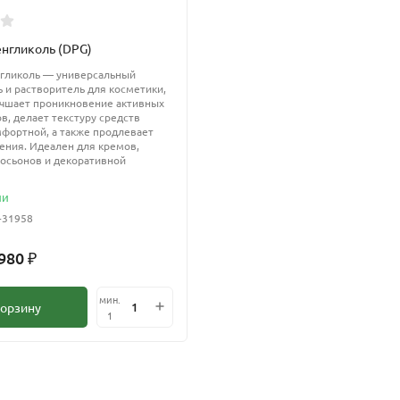
нгликоль (DPG)
гликоль — универсальный
 и растворитель для косметики,
учшает проникновение активных
в, делает текстуру средств
мфортной, а также продлевает
нения. Идеален для кремов,
осьонов и декоративной
ии
-31958
 980
₽
мин.
корзину
1