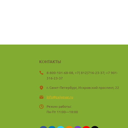
КОНТАКТЫ
8-800-101-68-08, +7( 812)716-23-37; +7 901-
316-23-37
г. Санкт-Петербург, Искровский проспект, 22
info@zelyevar.ru
Режим работы:
Пн-Пт 11:00—18:00