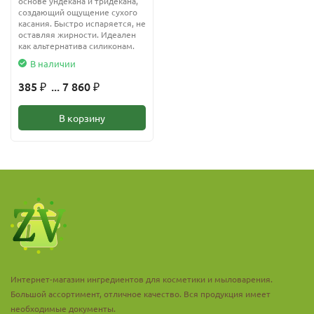
основе ундекана и тридекана,
создающий ощущение сухого
касания. Быстро испаряется, не
оставляя жирности. Идеален
как альтернатива силиконам.
В наличии
385
... 7 860
₽
₽
В корзину
Интернет-магазин ингредиентов для косметики и мыловарения.
Большой ассортимент, отличное качество. Вся продукция имеет
необходимые документы.