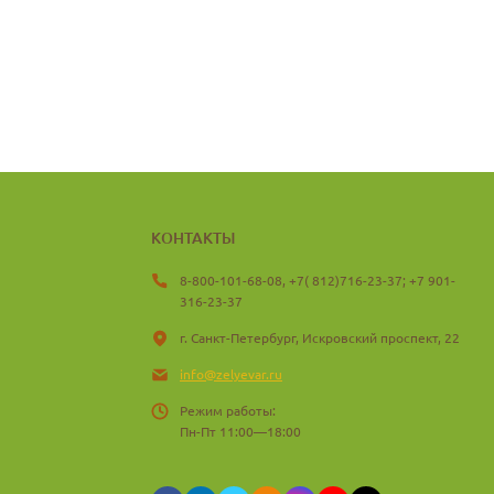
КОНТАКТЫ
8-800-101-68-08, +7( 812)716-23-37; +7 901-
316-23-37
г. Санкт-Петербург, Искровский проспект, 22
info@zelyevar.ru
Режим работы:
Пн-Пт 11:00—18:00