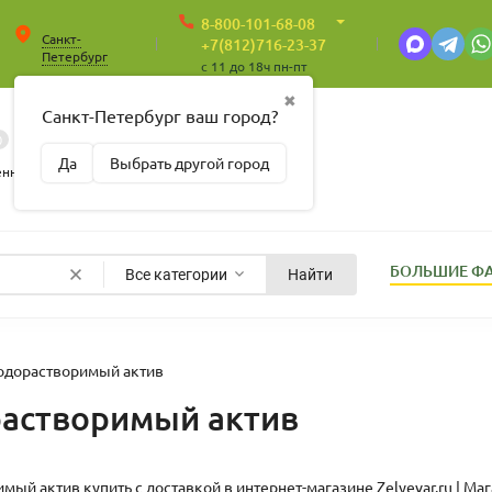
8-800-101-68-08
Санкт-
+7(812)716-23-37
Петербург
c 11 до 18ч пн-пт
✖
Санкт-Петербург ваш город?
0
0
Корзина
Да
Выбрать другой город
Пусто
енные
БОЛЬШИЕ Ф
Все категории
Найти
одорастворимый актив
астворимый актив
мый актив купить с доставкой в интернет-магазине
Zelyevar.ru | 