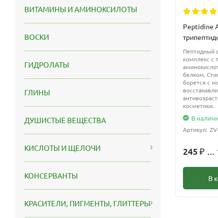
ВИТАМИНЫ И АМИНОКСИЛОТЫ
Peptidine 
ВОСКИ
трипептид
Пептидный 
комплекс с 
ГИДРОЛАТЫ
аминокисло
белком. Сти
борется с м
восстанавли
ГЛИНЫ
антивозрас
косметики.
В налич
ДУШИСТЫЕ ВЕЩЕСТВА
Артикул:
ZV
КИСЛОТЫ И ЩЕЛОЧИ
245
...
₽
КОНСЕРВАНТЫ
В 
КРАСИТЕЛИ, ПИГМЕНТЫ, ГЛИТТЕРЫ