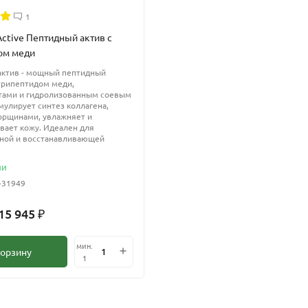
1
Active Пептидный актив с
ом меди
актив - мощный пептидный
трипептидом меди,
тами и гидролизованным соевым
мулирует синтез коллагена,
орщинами, увлажняет и
вает кожу. Идеален для
тной и восстанавливающей
ии
-31949
 15 945
₽
мин.
корзину
1