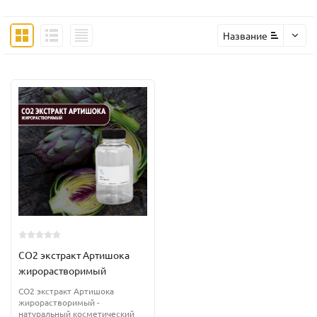
Название
CO2 экстракт Артишока
жирорастворимый
CO2 экстракт Артишока
жирорастворимый -
натуральный косметический