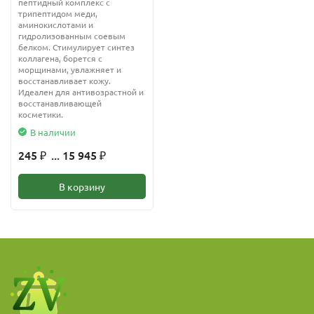
пептидный комплекс с
трипептидом меди,
аминокислотами и
гидролизованным соевым
белком. Стимулирует синтез
коллагена, борется с
морщинами, увлажняет и
восстанавливает кожу.
Идеален для антивозрастной и
восстанавливающей
косметики.
В наличии
245
... 15 945
₽
₽
В корзину