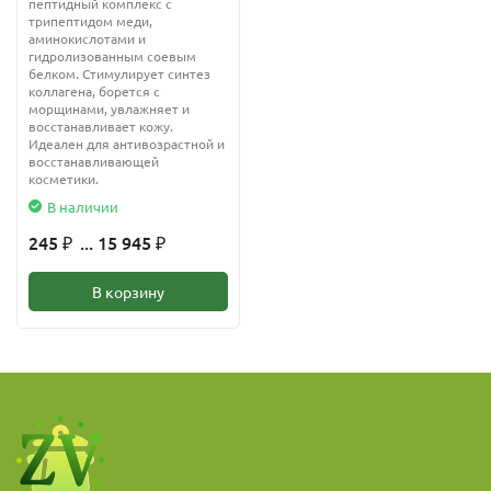
пептидный комплекс с
трипептидом меди,
аминокислотами и
гидролизованным соевым
белком. Стимулирует синтез
коллагена, борется с
морщинами, увлажняет и
восстанавливает кожу.
Идеален для антивозрастной и
восстанавливающей
косметики.
В наличии
245
... 15 945
₽
₽
В корзину