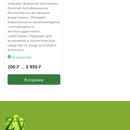
жирорастворимый компонент,
богатый липофильными
биологически активными
веществами. Обладает
выраженными увлажняющими,
смягчающими и
антиоксидантными
свойствами. Подходит для
включения в косметические
средства по уходу за кожей и
волосами.
В наличии
200
... 5 950
₽
₽
В корзину