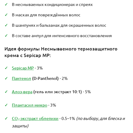
В несмываемых кондиционерах и спреях
В масках для повреждённых волос
В шампунях и бальзамах для окрашенных волос
В составе ампул для интенсивного восстановления
Идея формулы Несмываемого термозащитного
крема с Sepicap MP:
Sepicap MP
- 3%
Пантенол
(D-Panthenol)
- 2%
Алоэ-вера
(гель или экстракт 10:1)
- 5%
Плантасил микро
- 3%
CO₂-экстракт облепихи
- 0.5–1%
(по выбору, для блеска и
защиты)