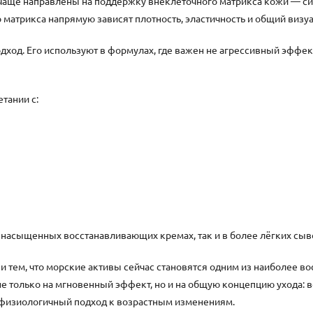
чаще направлены на поддержку внеклеточного матрикса кожи — си
о матрикса напрямую зависят плотность, эластичность и общий визу
одход. Его используют в формулах, где важен не агрессивный эффе
тании с:
 в насыщенных восстанавливающих кремах, так и в более лёгких сыв
 и тем, что морские активы сейчас становятся одним из наиболее в
е только на мгновенный эффект, но и на общую концепцию ухода: 
е физиологичный подход к возрастным изменениям.