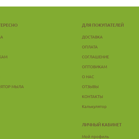
ТЕРЕСНО
ДЛЯ ПОКУПАТЕЛЕЙ
КА
ДОСТАВКА
ОПЛАТА
КАМ
СОГЛАШЕНИЕ
ОПТОВИКАМ
Ы
О НАС
ЛЯТОР МЫЛА
ОТЗЫВЫ
КОНТАКТЫ
Калькулятор
ЛИЧНЫЙ КАБИНЕТ
Мой профиль