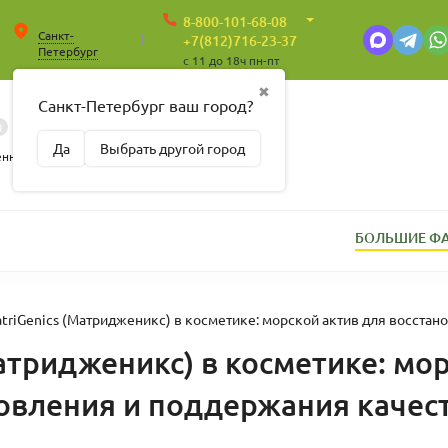
8-800-101-68-08
Санкт-
+7(812)716-23-37
Петербург
c 11 до 18ч пн-пт
✖
Санкт-Петербург ваш город?
0
0
Корзина
Да
Выбрать другой город
Пусто
енные
БОЛЬШИЕ Ф
triGenics (Матридженикс) в косметике: морской актив для восстан
атридженикс) в косметике: мо
овления и поддержания качес