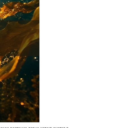
рское растение давно используется в