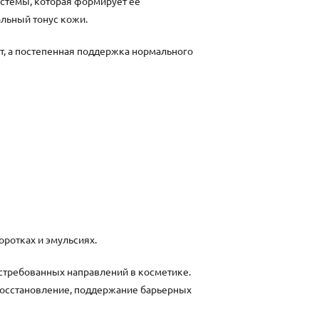
стемы, которая формирует её
альный тонус кожи.
кт, а постепенная поддержка нормального
оротках и эмульсиях.
остребованных направлений в косметике.
восстановление, поддержание барьерных