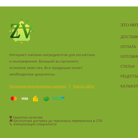
ЭТО ИН
ДОСТАВ
ОПЛАТА
Интернет-магазин ингредиентов для косметики
ОПТОВИ
и мыловарения. Большой ассортимент,
СТАТЬИ
отличное качество. Вся продукция имеет
необходимые документы.
РЕЦЕПТ
|
КАЛЬКУ
Политика персональных данных
Карта сайта
🛡️
Гарантия качества
🚚
Бесплатная доставка до терминала перевозчика в СПб
📞
Консультация специалиста