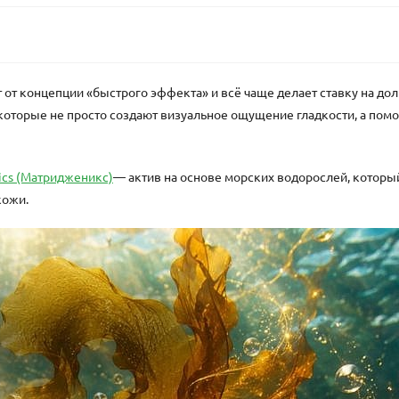
от концепции «быстрого эффекта» и всё чаще делает ставку на дол
 которые не просто создают визуальное ощущение гладкости, а по
ics (Матридженикс)
— актив на основе морских водорослей, которы
кожи.