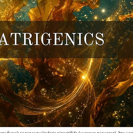
сти бурой водоросли Undaria pinnatifida (ундария перистая). Это мо