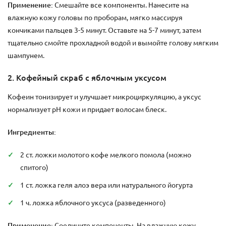
Применение:
Смешайте все компоненты. Нанесите на
влажную кожу головы по проборам, мягко массируя
кончиками пальцев 3-5 минут. Оставьте на 5-7 минут, затем
тщательно смойте прохладной водой и вымойте голову мягким
шампунем.
2. Кофейный скраб с яблочным уксусом
Кофеин тонизирует и улучшает микроциркуляцию, а уксус
нормализует pH кожи и придает волосам блеск.
Ингредиенты:
2 ст. ложки молотого кофе мелкого помола (можно
спитого)
1 ст. ложка геля алоэ вера или натурального йогурта
1 ч. ложка яблочного уксуса (разведенного)
Применение:
Соедините компоненты. На влажную кожу