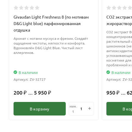
Полоксамер 184 особенно ценится в составах, где требуется 
Givaudan Light Freshness 8 (по мотивам
СО2 экстрак
кожи. Он незаменим в рецептурах с эфирными маслами и лип
D&G Light blue) парфюмированная
жирораство
отдушка
CO2 экстракт В
концентриров
Аромат с нотами мускуса и фрезии. Создаёт
растительный 
ощущение чистоты, мягкости и комфорта.
шиконинов (не
Вдохновлён D&G Light Blue. Чистый лист
антиоксидантн
аллергенов.
успокаивающим
косметике для 
проблемной и 
В наличии
В наличии
Артикул:
ZV-32727
Артикул:
ZV-3
200
... 5 950
950
... 6
₽
₽
₽
мин.
В корзину
В ко
1