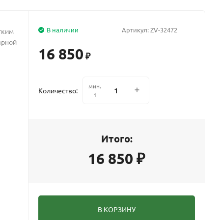
В наличии
Артикул:
ZV-32472
гким
ярной
16 850
₽
мин.
Количество:
1
Итого:
16 850
₽
В КОРЗИНУ