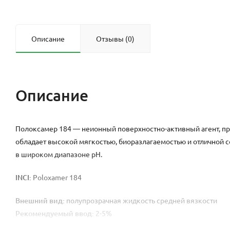
Описание
Отзывы (0)
Описание
Полоксамер 184 — неионный поверхностно-активный агент, пр
обладает высокой мягкостью, биоразлагаемостью и отличной с
в широком диапазоне pH.
INCI:
Poloxamer 184
Внешний вид:
полупрозрачная жидкость средней вязкости
Рекомендуемый ввод:
2-5%