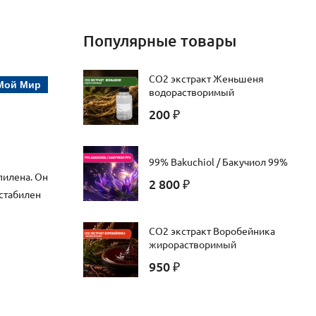
Популярные товары
CO2 экстракт Женьшеня
Мой Мир
водорастворимый
200
₽
99% Bakuchiol / Бакучиол 99%
пилена. Он
2 800
₽
 стабилен
СО2 экстракт Воробейника
жирорастворимый
950
₽