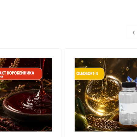
‹
огенными)