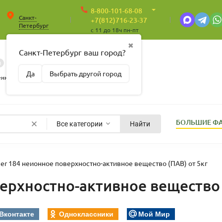
8-800-101-68-08
Санкт-
+7(812)716-23-37
Петербург
c 11 до 18ч пн-пт
✖
Санкт-Петербург ваш город?
0
0
Корзина
Да
Выбрать другой город
Пусто
енные
БОЛЬШИЕ Ф
Все категории
Найти
er 184 неионное поверхностно-активное вещество (ПАВ) от 5кг
ерхностно-активное вещество 
Вконтакте
Одноклассники
Мой Мир