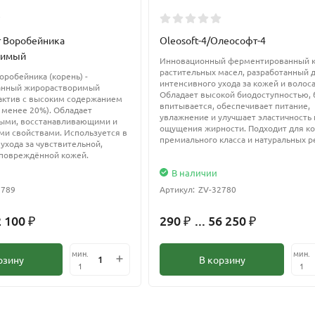
мягкое очищение и растворение маслянистых компонентов без разд
т Воробейника
Oleosoft-4/Олеософт-4
офильными экстрактами.
римый
Инновационный ферментированный 
растительных масел, разработанный 
оробейника (корень) -
интенсивного ухода за кожей и волос
анный жирорастворимый
Обладает высокой биодоступностью,
актив с высоким содержанием
впитывается, обеспечивает питание,
 менее 20%). Обладает
увлажнение и улучшает эластичность 
ыми, восстанавливающими и
ощущения жирности. Подходит для к
и свойствами. Используется в
премиального класса и натуральных р
ухода за чувствительной,
повреждённой кожей.
В наличии
2789
Артикул:
ZV-32780
2 100
290
... 56 250
₽
₽
₽
мин.
мин.
рзину
В корзину
1
1