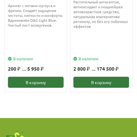
Растительный антисептик,
Аромат с нотами мускуса и
антиоксидант и мощнейшее
Свойства
фрезии. Создаёт ощущение
антивозрастное средство,
чистоты, мягкости и комфорта.
натуральная альтернатива
Вдохновлён D&G Light Blue.
обеспечивает мягкое, но эффективное
ретинолу, но без его побочных
Чистый лист аллергенов.
эффектов
микроскрабирование
улучшает микроциркуляцию крови
стимулирует обновление кожи
В наличии
В наличии
повышает проницаемость кожи для активных
200
... 5 950
2 800
... 174 500
ингредиентов
₽
₽
₽
₽
выравнивает текстуру и тон
В корзину
В корзину
придаёт коже свежесть и сияние
при правильном применении подходит даже для
чувствительной кожи
Применение
Спикула 99% используется в составе: