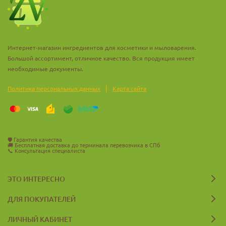
масок для лица и тела
кремов и гелей
Интернет-магазин ингредиентов для косметики и мыловарения.
сывороток и ампул
Большой ассортимент, отличное качество. Вся продукция имеет
необходимые документы.
патчей
|
средств для профессионального ухода
Политика персональных данных
Карта сайта
Особенно эффективна в антивозрастных, обновляющих и
детокс-программах ухода за кожей.
🛡️
Гарантия качества
Рекомендуемая дозировка
🚚
Бесплатная доставка до терминала перевозчика в СПб
📞
Консультация специалиста
0,2 – 2%
Процент ввода зависит от типа кожи, формулы и назначения
ЭТО ИНТЕРЕСНО
продукта.
ДЛЯ ПОКУПАТЕЛЕЙ
Важно
ЛИЧНЫЙ КАБИНЕТ